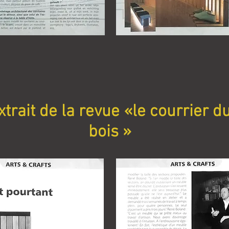
xtrait de la revue «le courrier d
bois »