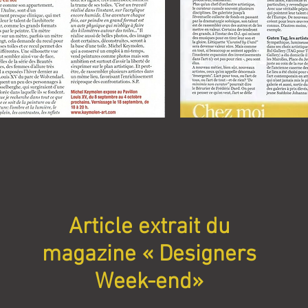
Article extrait du
magazine « Designers
Week-end»