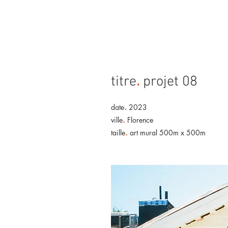
Accueil
Peinture
Dess
titre
.
projet 08
.
date
2023
.
ville
Florence
.
taille
art mural 500m x 500m